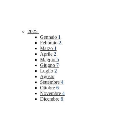
2025
Gennaio
1
Febbraio
2
Marzo
1
Aprile
2
Maggio
5
Giugno
7
Luglio
2
Agosto
Settembre
4
Ottobre
6
Novembre
4
Dicembre
6