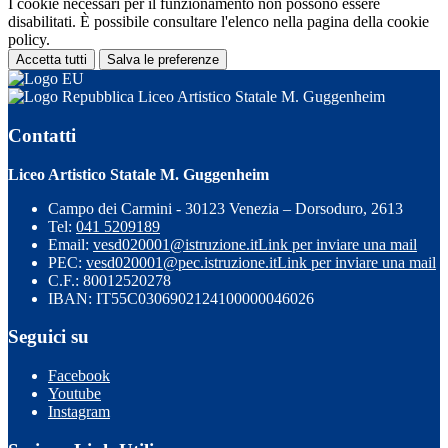
I cookie necessari per il funzionamento non possono essere
disabilitati. È possibile consultare l'elenco nella pagina della cookie
policy.
Accetta tutti
Salva le preferenze
Liceo Artistico Statale M. Guggenheim
Contatti
Liceo Artistico Statale M. Guggenheim
Campo dei Carmini - 30123 Venezia – Dorsoduro, 2613
Tel:
041 5209189
Email:
vesd020001@istruzione.it
Link per inviare una mail
PEC:
vesd020001@pec.istruzione.it
Link per inviare una mail
C.F.: 80012520278
IBAN: IT55C0306902124100000046026
Seguici su
Facebook
Youtube
Instagram