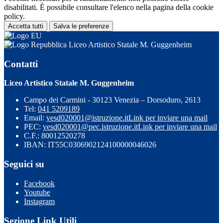
disabilitati. È possibile consultare l'elenco nella pagina della cookie
policy.
Accetta tutti
Salva le preferenze
Liceo Artistico Statale M. Guggenheim
Contatti
Liceo Artistico Statale M. Guggenheim
Campo dei Carmini - 30123 Venezia – Dorsoduro, 2613
Tel:
041 5209189
Email:
vesd020001@istruzione.it
Link per inviare una mail
PEC:
vesd020001@pec.istruzione.it
Link per inviare una mail
C.F.: 80012520278
IBAN: IT55C0306902124100000046026
Seguici su
Facebook
Youtube
Instagram
Sezione Link Utili