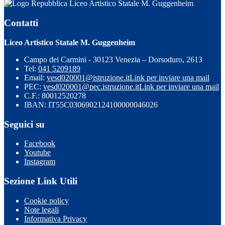
Liceo Artistico Statale M. Guggenheim
Contatti
Liceo Artistico Statale M. Guggenheim
Campo dei Carmini - 30123 Venezia – Dorsoduro, 2613
Tel:
041 5209189
Email:
vesd020001@istruzione.it
Link per inviare una mail
PEC:
vesd020001@pec.istruzione.it
Link per inviare una mail
C.F.: 80012520278
IBAN: IT55C0306902124100000046026
Seguici su
Facebook
Youtube
Instagram
Sezione Link Utili
Cookie policy
Note legali
Informativa Privacy