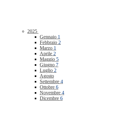
2025
Gennaio
1
Febbraio
2
Marzo
1
Aprile
2
Maggio
5
Giugno
7
Luglio
2
Agosto
Settembre
4
Ottobre
6
Novembre
4
Dicembre
6