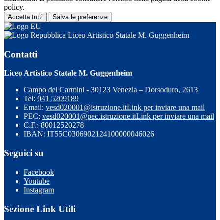
policy.
Accetta tutti
Salva le preferenze
Liceo Artistico Statale M. Guggenheim
Contatti
Liceo Artistico Statale M. Guggenheim
Campo dei Carmini - 30123 Venezia – Dorsoduro, 2613
Tel:
041 5209189
Email:
vesd020001@istruzione.it
Link per inviare una mail
PEC:
vesd020001@pec.istruzione.it
Link per inviare una mail
C.F.: 80012520278
IBAN: IT55C0306902124100000046026
Seguici su
Facebook
Youtube
Instagram
Sezione Link Utili