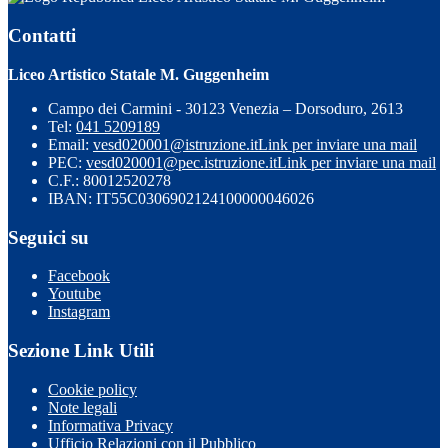
Contatti
Liceo Artistico Statale M. Guggenheim
Campo dei Carmini - 30123 Venezia – Dorsoduro, 2613
Tel:
041 5209189
Email:
vesd020001@istruzione.it
Link per inviare una mail
PEC:
vesd020001@pec.istruzione.it
Link per inviare una mail
C.F.: 80012520278
IBAN: IT55C0306902124100000046026
Seguici su
Facebook
Youtube
Instagram
Sezione Link Utili
Cookie policy
Note legali
Informativa Privacy
Ufficio Relazioni con il Pubblico