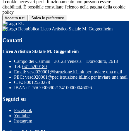
I cookie necessari per il funzionamento non possono essere
disabilitati. È possibile consultare l'elenco nella pagina della cookie
policy.
Accetta tutti
Salva le preferenze
Liceo Artistico Statale M. Guggenheim
Contatti
Liceo Artistico Statale M. Guggenheim
Campo dei Carmini - 30123 Venezia – Dorsoduro, 2613
Tel:
041 5209189
Email:
vesd020001@istruzione.it
Link per inviare una mail
PEC:
vesd020001@pec.istruzione.it
Link per inviare una mail
C.F.: 80012520278
IBAN: IT55C0306902124100000046026
Seguici su
Facebook
Youtube
Instagram