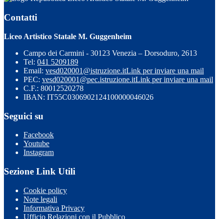
Contatti
Liceo Artistico Statale M. Guggenheim
Campo dei Carmini - 30123 Venezia – Dorsoduro, 2613
Tel:
041 5209189
Email:
vesd020001@istruzione.it
Link per inviare una mail
PEC:
vesd020001@pec.istruzione.it
Link per inviare una mail
C.F.: 80012520278
IBAN: IT55C0306902124100000046026
Seguici su
Facebook
Youtube
Instagram
Sezione Link Utili
Cookie policy
Note legali
Informativa Privacy
Ufficio Relazioni con il Pubblico