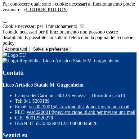
Per conoscere quali sono i cookie necessari al funzionamento potete
visionare la
COOKIE POLICY
.
Cookie necessari per il funzionamento
I cookie necessari per il funzionamento non possono essere
disabilitati. È possibile consultare l'elenco nella pagina della cookie
policy.
Accetta tutti
Salva le preferenze
Liceo Artistico Statale M. Guggenheim
Contatti
Liceo Artistico Statale M. Guggenheim
Campo dei Carmini - 30123 Venezia – Dorsoduro, 2613
Tel:
041 5209189
Email:
vesd020001@istruzione.it
Link per inviare una mail
PEC:
vesd020001@pec.istruzione.it
Link per inviare una mail
C.F.: 80012520278
IBAN: IT55C0306902124100000046026
Seguici su