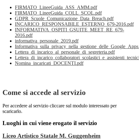
FIRMATO_LineeGuida_ASS_AMM.pdf
FIRMATO_LineeGuida_COLL_SCOL.pdf
GDPR_Scuole_Comunicazione_Data_Breach.pdf
INCARICO_RESPONSABILE_ESTERNO_679-2016.pdf
INFORMATIVA_OSPITI_GSUITE_MEET_RE_679-
2016.pdf
informativa_personale_2019.pdf
Informativa_sulla_privacy_nella_gestione_delle_Google_A
Lettera_di_incarico_al_personale_di_segreteria.pdf
Lettera_di_incarico_collaboratori_scolastici_e_assistenti_tecnic
Nomina_incaricati_DOCENTI.pdf
Come si accede al servizio
Per accedere al servizio cliccare sul modulo interessato per
scaricarlo.
Luoghi in cui viene erogato il servizio
Liceo Artistico Statale M. Guggenheim