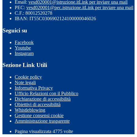
Email:
vesd020001@istruzione.it
Link per inviare una mail
PEC:
vesd020001@pec.istruzione.it
Link per inviare una mail
C.F.: 80012520278
IBAN: IT55C0306902124100000046026
Seguici su
Facebook
Youtube
Instagram
Sezione Link Utili
Cookie policy
Note legali
Informativa Privacy
Ufficio Relazioni con il Pubblico
Dichiarazione di accessibilità
Obiettivi di accessibilità
Whistleblowing
Gestione consensi cookie
Amministrazione trasparente
Pagina visualizzata
4775
volte