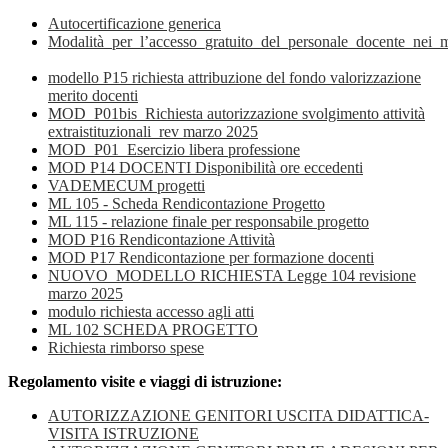
Autocertificazione generica
Modalità_per_l’accesso_gratuito_del_personale_docente_nei_
modello P15 richiesta attribuzione del fondo valorizzazione
merito docenti
MOD_P01bis_Richiesta autorizzazione svolgimento attività
extraistituzionali_rev marzo 2025
MOD_P01_Esercizio libera professione
MOD P14 DOCENTI Disponibilità ore eccedenti
VADEMECUM progetti
ML 105 - Scheda Rendicontazione Progetto
ML 115 - relazione finale per responsabile progetto
MOD P16 Rendicontazione Attività
MOD P17 Rendicontazione per formazione docenti
NUOVO_MODELLO RICHIESTA Legge 104 revisione
marzo 2025
modulo richiesta accesso agli atti
ML 102 SCHEDA PROGETTO
Richiesta rimborso spese
Regolamento visite e viaggi di istruzione:
AUTORIZZAZIONE GENITORI USCITA DIDATTICA-
VISITA ISTRUZIONE