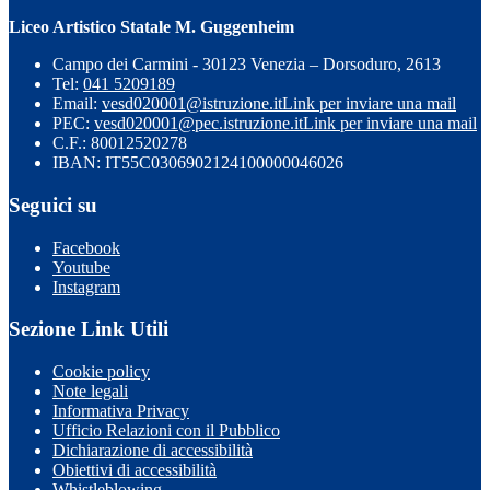
Liceo Artistico Statale M. Guggenheim
Campo dei Carmini - 30123 Venezia – Dorsoduro, 2613
Tel:
041 5209189
Email:
vesd020001@istruzione.it
Link per inviare una mail
PEC:
vesd020001@pec.istruzione.it
Link per inviare una mail
C.F.: 80012520278
IBAN: IT55C0306902124100000046026
Seguici su
Facebook
Youtube
Instagram
Sezione Link Utili
Cookie policy
Note legali
Informativa Privacy
Ufficio Relazioni con il Pubblico
Dichiarazione di accessibilità
Obiettivi di accessibilità
Whistleblowing