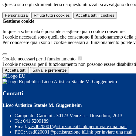
Questo sito o gli strumenti terzi da questo utilizzati si avvalgono di coo
Personalizza
Rifiuta tutti
i cookies
Accetta tutti
i cookies
Gestione cookie
In questa schermata è possibile scegliere quali cookie consentire.
I cookie necessari sono quelli che consentono il funzionamento della pi
Per conoscere quali sono i cookie necessari al funzionamento potete v
Cookie necessari per il funzionamento
I cookie necessari per il funzionamento non possono essere disabilitati.
Accetta tutti
Salva le preferenze
Liceo Artistico Statale M. Guggenheim
Contatti
Liceo Artistico Statale M. Guggenheim
Campo dei Carmini - 30123 Venezia – Dorsoduro, 2613
Tel:
041 5209189
Email:
vesd020001@istruzione.it
Link per inviare una mail
PEC:
vesd020001@pec.istruzione.it
Link per inviare una mail