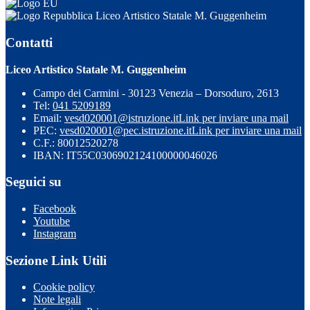
Liceo Artistico Statale M. Guggenheim
Contatti
Liceo Artistico Statale M. Guggenheim
Campo dei Carmini - 30123 Venezia – Dorsoduro, 2613
Tel:
041 5209189
Email:
vesd020001@istruzione.it
Link per inviare una mail
PEC:
vesd020001@pec.istruzione.it
Link per inviare una mail
C.F.: 80012520278
IBAN: IT55C0306902124100000046026
Seguici su
Facebook
Youtube
Instagram
Sezione Link Utili
Cookie policy
Note legali