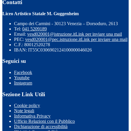
Contatti
Liceo Artistico Statale M. Guggenheim
Campo dei Carmini - 30123 Venezia – Dorsoduro, 2613
Tel:
041 5209189
Email:
vesd020001@istruzione.it
Link per inviare una mail
PEC:
vesd020001@pec.istruzione.it
Link per inviare una mail
C.F.: 80012520278
IBAN: IT55C0306902124100000046026
Seguici su
Facebook
Youtube
Instagram
Sezione Link Utili
Cookie policy
Note legali
Informativa Privacy
Ufficio Relazioni con il Pubblico
Dichiarazione di accessibilità