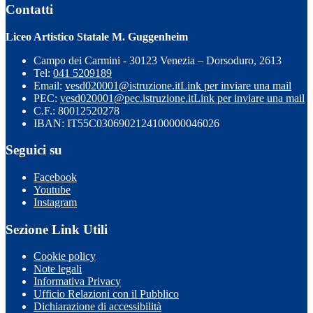
Contatti
Liceo Artistico Statale M. Guggenheim
Campo dei Carmini - 30123 Venezia – Dorsoduro, 2613
Tel:
041 5209189
Email:
vesd020001@istruzione.it
Link per inviare una mail
PEC:
vesd020001@pec.istruzione.it
Link per inviare una mail
C.F.: 80012520278
IBAN: IT55C0306902124100000046026
Seguici su
Facebook
Youtube
Instagram
Sezione Link Utili
Cookie policy
Note legali
Informativa Privacy
Ufficio Relazioni con il Pubblico
Dichiarazione di accessibilità