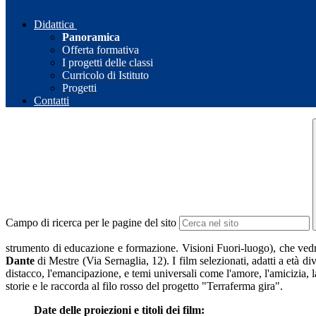
Didattica
Panoramica
Offerta formativa
I progetti delle classi
Curricolo di Istituto
Progetti
Contatti
Campo di ricerca per le pagine del sito
strumento di educazione e formazione. Visioni Fuori-luogo), che vedrà c
Dante
di Mestre (Via Sernaglia, 12). I film selezionati, adatti a età di
distacco, l'emancipazione, e temi universali come l'amore, l'amicizia, la 
storie e le raccorda al filo rosso del progetto "Terraferma gira".
Date delle proiezioni e titoli dei film: