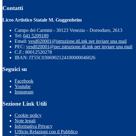
Contatti
Liceo Artistico Statale M. Guggenheim
Campo dei Carmini - 30123 Venezia – Dorsoduro, 2613
Tel:
041 5209189
Email:
vesd020001@istruzione.it
Link per inviare una mail
PEC:
vesd020001@pec.istruzione.it
Link per inviare una mail
C.F.: 80012520278
IBAN: IT55C0306902124100000046026
Seguici su
Facebook
Youtube
Instagram
Sezione Link Utili
Cookie policy
Note legali
Informativa Privacy
Ufficio Relazioni con il Pubblico