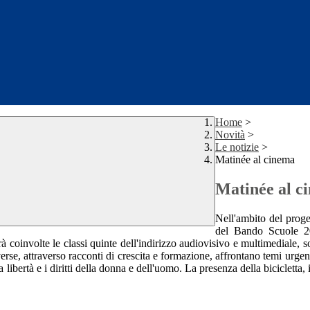
Home
>
Novità
>
Le notizie
>
Matinée al cinema
Matinée al c
Nell'ambito del prog
del Bando Scuole 20
oinvolte le classi quinte dell'indirizzo audiovisivo e multimediale, sono
verse, attraverso racconti di crescita e formazione, affrontano temi urgen
libertà e i diritti della donna e dell'uomo. La presenza della bicicletta, 