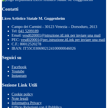
Contatti
Liceo Artistico Statale M. Guggenheim
Campo dei Carmini - 30123 Venezia – Dorsoduro, 2613
Tel:
041 5209189
Email:
vesd020001@istruzione.it
Link per inviare una mail
PEC:
vesd020001@pec.istruzione.it
Link per inviare una mail
C.F.: 80012520278
IBAN: IT55C0306902124100000046026
Seguici su
Facebook
Youtube
Instagram
Sezione Link Utili
Cookie policy
Note legali
Informativa Privacy
Ufficio Relazioni con il Pubblico