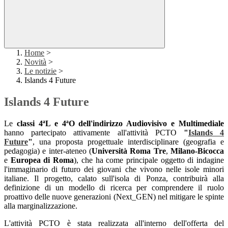
Home
>
Novità
>
Le notizie
>
Islands 4 Future
Islands 4 Future
Le
classi 4ªL e 4ªO dell'indirizzo Audiovisivo e Multimediale
hanno partecipato attivamente all'attività PCTO
"
Islands 4
Future
"
, una proposta progettuale interdisciplinare (geografia e
pedagogia) e inter-ateneo (
Università Roma Tre
,
Milano-Bicocca
e
Europea di Roma
), che ha come principale oggetto di indagine
l'immaginario di futuro dei giovani che vivono nelle isole minori
italiane. Il progetto, calato sull'isola di Ponza, contribuirà alla
definizione di un modello di ricerca per comprendere il ruolo
proattivo delle nuove generazioni (Next_GEN) nel mitigare le spinte
alla marginalizzazione.
L'attività PCTO è stata realizzata all'interno dell'offerta del