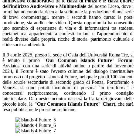
audiovisiva collaborativa
tra le
classi di Ponza
e le
classi quarte
dell'indirizzo Audiovisivo e Multimediale
del nostro Liceo, dove i
primi hanno curato la ricerca, la scrittura e la produzione di una serie
di brevi cortometraggi, mentre i secondi hanno curato la post-
produzione, sia audio che video. Questa opportunità ha consentito
uno scambio di esperienze di vita e di informazioni tra studenti
coetanei ma appartenenti a contesti lontani e l'apprendimento di
realtà diverse dalla propria, ricche di storia, patrimonio culturale e
sfide socio-ambientali.
Il 9 aprile 2025, presso la sede di Ostia dell'Università Roma Tre, si
è tenuto il primo
"Our Common Islands Future" Forum
.
Avviatosi con una serie di attività online a partire dal novembre
2024, il Forum è stato l'evento culmine del dialogo interinsulare
promosso dal progetto Islands 4 Future, nel quale più di 100 studenti
delle scuole secondarie di secondo grado di Ponza, Portoferraio e
Venezia si sono potuti incontrare di persona "in terraferma" e
conoscersi reciprocamente, costituendo il primo consiglio
interinsulare. Da questo incontro nascerà la
Carta dei giovani delle
piccole isole, la
"Our Common Islands Future" Chart
, che sarà
resa pubblica nelle prossime settimane.