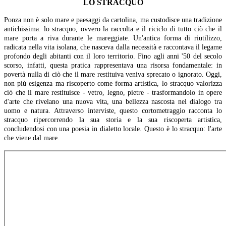
LO STRACQUO
Ponza non è solo mare e paesaggi da cartolina, ma custodisce una tradizione
antichissima: lo stracquo, ovvero la raccolta e il riciclo di tutto ciò che il
mare porta a riva durante le mareggiate. Un'antica forma di riutilizzo,
radicata nella vita isolana, che nasceva dalla necessità e raccontava il legame
profondo degli abitanti con il loro territorio. Fino agli anni '50 del secolo
scorso, infatti, questa pratica rappresentava una risorsa fondamentale: in
povertà nulla di ciò che il mare restituiva veniva sprecato o ignorato. Oggi,
non più esigenza ma riscoperto come forma artistica, lo stracquo valorizza
ciò che il mare restituisce - vetro, legno, pietre - trasformandolo in opere
d'arte che rivelano una nuova vita, una bellezza nascosta nel dialogo tra
uomo e natura. Attraverso interviste, questo cortometraggio racconta lo
stracquo ripercorrendo la sua storia e la sua riscoperta artistica,
concludendosi con una poesia in dialetto locale. Questo è lo stracquo: l'arte
che viene dal mare.