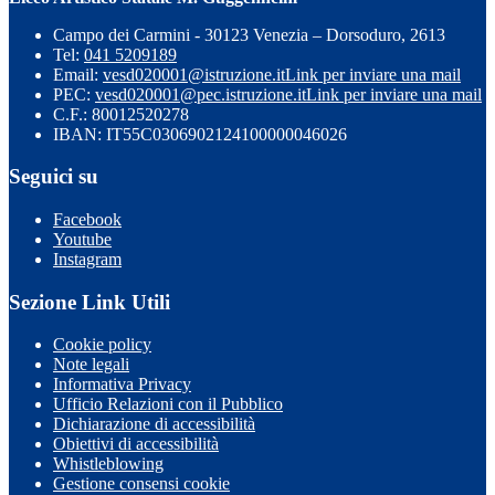
Campo dei Carmini - 30123 Venezia – Dorsoduro, 2613
Tel:
041 5209189
Email:
vesd020001@istruzione.it
Link per inviare una mail
PEC:
vesd020001@pec.istruzione.it
Link per inviare una mail
C.F.: 80012520278
IBAN: IT55C0306902124100000046026
Seguici su
Facebook
Youtube
Instagram
Sezione Link Utili
Cookie policy
Note legali
Informativa Privacy
Ufficio Relazioni con il Pubblico
Dichiarazione di accessibilità
Obiettivi di accessibilità
Whistleblowing
Gestione consensi cookie