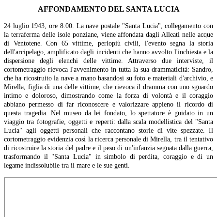
AFFONDAMENTO DEL SANTA LUCIA
24 luglio 1943, ore 8:00. La nave postale "Santa Lucia", collegamento con
la terraferma delle isole ponziane, viene affondata dagli Alleati nelle acque
di Ventotene. Con 65 vittime, perlopiù civili, l'evento segna la storia
dell'arcipelago, amplificato dagli incidenti che hanno avvolto l'inchiesta e la
dispersione degli elenchi delle vittime. Attraverso due interviste, il
cortometraggio rievoca l'avvenimento in tutta la sua drammaticità: Sandro,
che ha ricostruito la nave a mano basandosi su foto e materiali d'archivio, e
Mirella, figlia di una delle vittime, che rievoca il dramma con uno sguardo
intimo e doloroso, dimostrando come la forza di volontà e il coraggio
abbiano permesso di far riconoscere e valorizzare appieno il ricordo di
questa tragedia. Nel museo da lei fondato, lo spettatore è guidato in un
viaggio tra fotografie, oggetti e reperti: dalla scala modellistica del "Santa
Lucia" agli oggetti personali che raccontano storie di vite spezzate. Il
cortometraggio evidenzia così la ricerca personale di Mirella, tra il tentativo
di ricostruire la storia del padre e il peso di un'infanzia segnata dalla guerra,
trasformando il "Santa Lucia" in simbolo di perdita, coraggio e di un
legame indissolubile tra il mare e le sue genti.