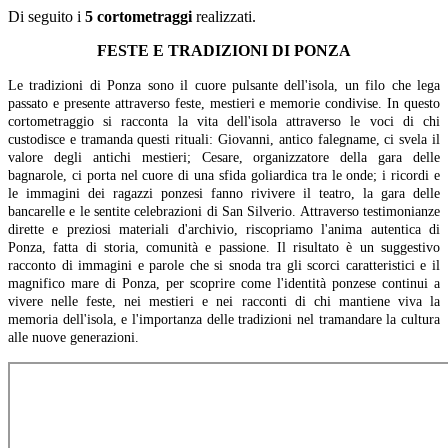
Di seguito i
5 cortometraggi
realizzati.
FESTE E TRADIZIONI DI PONZA
Le tradizioni di Ponza sono il cuore pulsante dell'isola, un filo che lega
passato e presente attraverso feste, mestieri e memorie condivise. In questo
cortometraggio si racconta la vita dell'isola attraverso le voci di chi
custodisce e tramanda questi rituali: Giovanni, antico falegname, ci svela il
valore degli antichi mestieri; Cesare, organizzatore della gara delle
bagnarole, ci porta nel cuore di una sfida goliardica tra le onde; i ricordi e
le immagini dei ragazzi ponzesi fanno rivivere il teatro, la gara delle
bancarelle e le sentite celebrazioni di San Silverio. Attraverso testimonianze
dirette e preziosi materiali d'archivio, riscopriamo l'anima autentica di
Ponza, fatta di storia, comunità e passione. Il risultato è un suggestivo
racconto di immagini e parole che si snoda tra gli scorci caratteristici e il
magnifico mare di Ponza, per scoprire come l'identità ponzese continui a
vivere nelle feste, nei mestieri e nei racconti di chi mantiene viva la
memoria dell'isola, e l'importanza delle tradizioni nel tramandare la cultura
alle nuove generazioni.