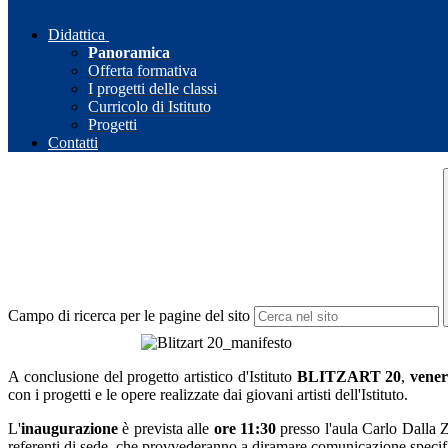
Didattica
Panoramica
Offerta formativa
I progetti delle classi
Curricolo di Istituto
Progetti
Contatti
Campo di ricerca per le pagine del sito
A conclusione del progetto artistico d'Istituto
BLITZART 20
,
vene
con i progetti e le opere realizzate dai giovani artisti dell'Istituto.
L'
inaugurazione
è prevista alle
ore 11:30
presso l'aula Carlo Dalla Z
referenti di sede, che provvederanno a diramare comunicazione specif