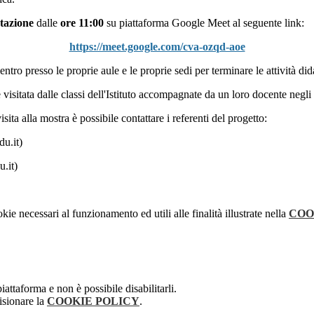
ntazione
dalle
ore 11:00
su piattaforma Google Meet al seguente link:
https://meet.google.com/cva-ozqd-aoe
ientro presso le proprie aule e le proprie sedi per terminare le attività did
 visitata dalle classi dell'Istituto accompagnate da un loro docente negli 
sita alla mostra è possibile contattare i referenti del progetto:
u.it)
.it)
kie necessari al funzionamento ed utili alle finalità illustrate nella
COO
attaforma e non è possibile disabilitarli.
isionare la
COOKIE POLICY
.