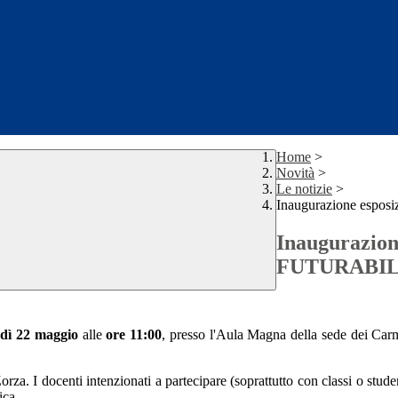
Home
>
Novità
>
Le notizie
>
Inaugurazione esp
Inaugurazion
FUTURABIL
rdì 22 maggio
alle
ore 11:00
, presso l'Aula Magna della sede dei Carmi
orza. I docenti intenzionati a partecipare (soprattutto con classi o studen
ica.