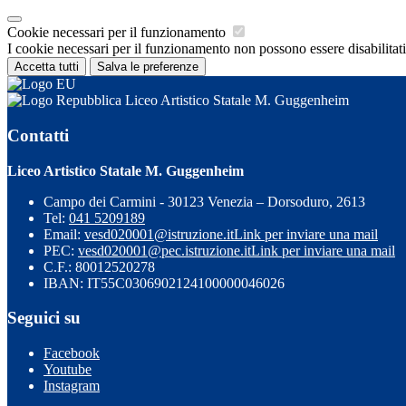
Cookie necessari per il funzionamento
I cookie necessari per il funzionamento non possono essere disabilitati.
Accetta tutti
Salva le preferenze
Liceo Artistico Statale M. Guggenheim
Contatti
Liceo Artistico Statale M. Guggenheim
Campo dei Carmini - 30123 Venezia – Dorsoduro, 2613
Tel:
041 5209189
Email:
vesd020001@istruzione.it
Link per inviare una mail
PEC:
vesd020001@pec.istruzione.it
Link per inviare una mail
C.F.: 80012520278
IBAN: IT55C0306902124100000046026
Seguici su
Facebook
Youtube
Instagram