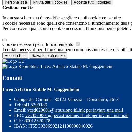
Personalizza
Rifiuta tutti
i cookies
Accetta tutti
i cookies
Gestione cookie
In questa schermata è possibile scegliere quali cookie consentire.
I cookie necessari sono quelli che consentono il funzionamento della pi
Per conoscere quali sono i cookie necessari al funzionamento potete v
Cookie necessari per il funzionamento
I cookie necessari per il funzionamento non possono essere disabilitati.
Accetta tutti
Salva le preferenze
Liceo Artistico Statale M. Guggenheim
Contatti
Liceo Artistico Statale M. Guggenheim
Campo dei Carmini - 30123 Venezia – Dorsoduro, 2613
Tel:
041 5209189
Email:
vesd020001@istruzione.it
Link per inviare una mail
PEC:
vesd020001@pec.istruzione.it
Link per inviare una mail
C.F.: 80012520278
IBAN: IT55C0306902124100000046026