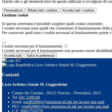
Questo sito o gli strumenti terzi da questo utilizzati si avvalgono di coo
Personalizza
Rifiuta tutti
i cookies
Accetta tutti
i cookies
Gestione cookie
In questa schermata è possibile scegliere quali cookie consentire.
I cookie necessari sono quelli che consentono il funzionamento della pi
Per conoscere quali sono i cookie necessari al funzionamento potete v
Cookie necessari per il funzionamento
I cookie necessari per il funzionamento non possono essere disabilitati.
Accetta tutti
Salva le preferenze
Liceo Artistico Statale M. Guggenheim
Contatti
Liceo Artistico Statale M. Guggenheim
Campo dei Carmini - 30123 Venezia – Dorsoduro, 2613
Tel:
041 5209189
Email:
vesd020001@istruzione.it
Link per inviare una mail
PEC:
vesd020001@pec.istruzione.it
Link per inviare una mail
C.F.: 80012520278