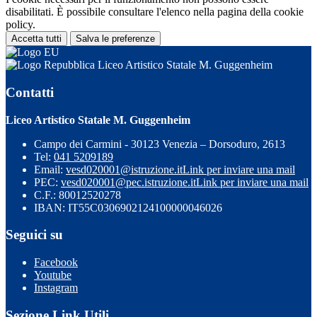
disabilitati. È possibile consultare l'elenco nella pagina della cookie
policy.
Accetta tutti
Salva le preferenze
Liceo Artistico Statale M. Guggenheim
Contatti
Liceo Artistico Statale M. Guggenheim
Campo dei Carmini - 30123 Venezia – Dorsoduro, 2613
Tel:
041 5209189
Email:
vesd020001@istruzione.it
Link per inviare una mail
PEC:
vesd020001@pec.istruzione.it
Link per inviare una mail
C.F.: 80012520278
IBAN: IT55C0306902124100000046026
Seguici su
Facebook
Youtube
Instagram
Sezione Link Utili