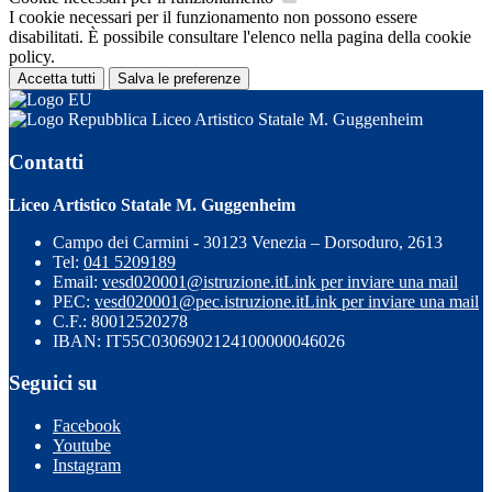
I cookie necessari per il funzionamento non possono essere
disabilitati. È possibile consultare l'elenco nella pagina della cookie
policy.
Accetta tutti
Salva le preferenze
Liceo Artistico Statale M. Guggenheim
Contatti
Liceo Artistico Statale M. Guggenheim
Campo dei Carmini - 30123 Venezia – Dorsoduro, 2613
Tel:
041 5209189
Email:
vesd020001@istruzione.it
Link per inviare una mail
PEC:
vesd020001@pec.istruzione.it
Link per inviare una mail
C.F.: 80012520278
IBAN: IT55C0306902124100000046026
Seguici su
Facebook
Youtube
Instagram