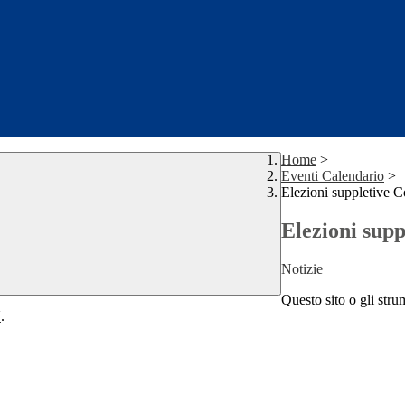
Home
>
Eventi Calendario
>
Elezioni suppletive Co
Elezioni supp
Notizie
Questo sito o gli stru
Y
.