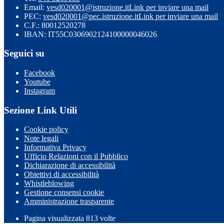
Email:
vesd020001@istruzione.it
Link per inviare una mail
PEC:
vesd020001@pec.istruzione.it
Link per inviare una mail
C.F.: 80012520278
IBAN: IT55C0306902124100000046026
Seguici su
Facebook
Youtube
Instagram
Sezione Link Utili
Cookie policy
Note legali
Informativa Privacy
Ufficio Relazioni con il Pubblico
Dichiarazione di accessibilità
Obiettivi di accessibilità
Whistleblowing
Gestione consensi cookie
Amministrazione trasparente
Pagina visualizzata
813
volte