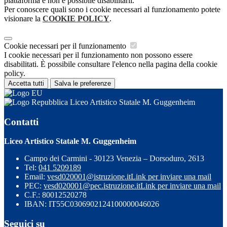
piattaforma e non è possibile disabilitarli.
Per conoscere quali sono i cookie necessari al funzionamento potete
visionare la
COOKIE POLICY
.
Cookie necessari per il funzionamento
I cookie necessari per il funzionamento non possono essere
disabilitati. È possibile consultare l'elenco nella pagina della cookie
policy.
Accetta tutti
Salva le preferenze
Liceo Artistico Statale M. Guggenheim
Contatti
Liceo Artistico Statale M. Guggenheim
Campo dei Carmini - 30123 Venezia – Dorsoduro, 2613
Tel:
041 5209189
Email:
vesd020001@istruzione.it
Link per inviare una mail
PEC:
vesd020001@pec.istruzione.it
Link per inviare una mail
C.F.: 80012520278
IBAN: IT55C0306902124100000046026
Seguici su