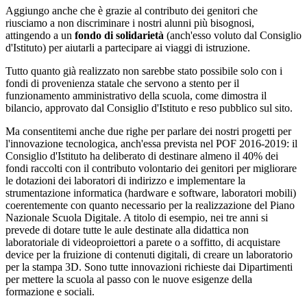
Aggiungo anche che è grazie al contributo dei genitori che
riusciamo a non discriminare i nostri alunni più bisognosi,
attingendo a un
fondo di solidarietà
(anch'esso voluto dal Consiglio
d'Istituto) per aiutarli a partecipare ai viaggi di istruzione.
Tutto quanto già realizzato non sarebbe stato possibile solo con i
fondi di provenienza statale che servono a stento per il
funzionamento amministrativo della scuola, come dimostra il
bilancio, approvato dal Consiglio d'Istituto e reso pubblico sul sito.
Ma consentitemi anche due righe per parlare dei nostri progetti per
l'innovazione tecnologica, anch'essa prevista nel POF 2016-2019: il
Consiglio d'Istituto ha deliberato di destinare almeno il 40% dei
fondi raccolti con il contributo volontario dei genitori per migliorare
le dotazioni dei laboratori di indirizzo e implementare la
strumentazione informatica (hardware e software, laboratori mobili)
coerentemente con quanto necessario per la realizzazione del Piano
Nazionale Scuola Digitale. A titolo di esempio, nei tre anni si
prevede di dotare tutte le aule destinate alla didattica non
laboratoriale di videoproiettori a parete o a soffitto, di acquistare
device per la fruizione di contenuti digitali, di creare un laboratorio
per la stampa 3D. Sono tutte innovazioni richieste dai Dipartimenti
per mettere la scuola al passo con le nuove esigenze della
formazione e sociali.