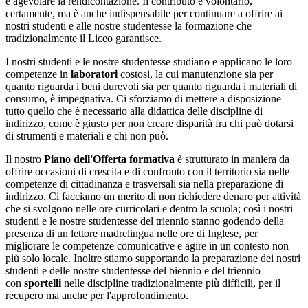
e agevolare la rendicontazione. Il contributo è volontario,
certamente, ma è anche indispensabile per continuare a offrire ai
nostri studenti e alle nostre studentesse la formazione che
tradizionalmente il Liceo garantisce.
I nostri studenti e le nostre studentesse studiano e applicano le loro
competenze in
laboratori
costosi, la cui manutenzione sia per
quanto riguarda i beni durevoli sia per quanto riguarda i materiali di
consumo, è impegnativa. Ci sforziamo di mettere a disposizione
tutto quello che è necessario alla didattica delle discipline di
indirizzo, come è giusto per non creare disparità fra chi può dotarsi
di strumenti e materiali e chi non può.
Il nostro
Piano dell'Offerta formativa
è strutturato in maniera da
offrire occasioni di crescita e di confronto con il territorio sia nelle
competenze di cittadinanza e trasversali sia nella preparazione di
indirizzo. Ci facciamo un merito di non richiedere denaro per attività
che si svolgono nelle ore curricolari e dentro la scuola; così i nostri
studenti e le nostre studentesse del triennio stanno godendo della
presenza di un lettore madrelingua nelle ore di Inglese, per
migliorare le competenze comunicative e agire in un contesto non
più solo locale. Inoltre stiamo supportando la preparazione dei nostri
studenti e delle nostre studentesse del biennio e del triennio
con
sportelli
nelle discipline tradizionalmente più difficili, per il
recupero ma anche per l'approfondimento.