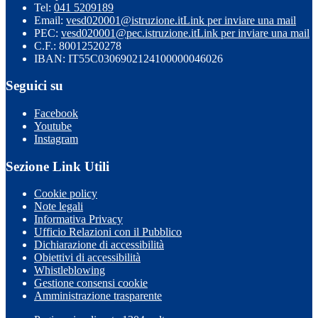
Tel:
041 5209189
Email:
vesd020001@istruzione.it
Link per inviare una mail
PEC:
vesd020001@pec.istruzione.it
Link per inviare una mail
C.F.: 80012520278
IBAN: IT55C0306902124100000046026
Seguici su
Facebook
Youtube
Instagram
Sezione Link Utili
Cookie policy
Note legali
Informativa Privacy
Ufficio Relazioni con il Pubblico
Dichiarazione di accessibilità
Obiettivi di accessibilità
Whistleblowing
Gestione consensi cookie
Amministrazione trasparente