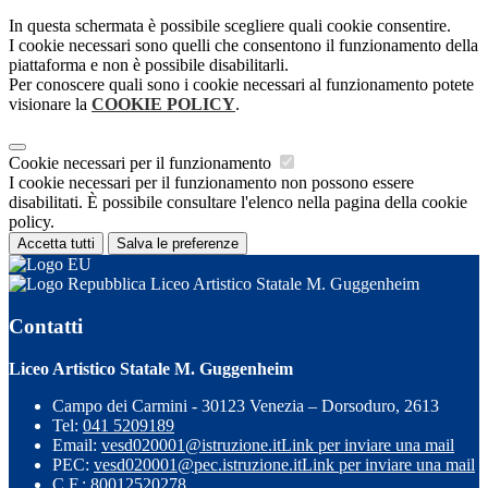
In questa schermata è possibile scegliere quali cookie consentire.
I cookie necessari sono quelli che consentono il funzionamento della
piattaforma e non è possibile disabilitarli.
Per conoscere quali sono i cookie necessari al funzionamento potete
visionare la
COOKIE POLICY
.
Cookie necessari per il funzionamento
I cookie necessari per il funzionamento non possono essere
disabilitati. È possibile consultare l'elenco nella pagina della cookie
policy.
Accetta tutti
Salva le preferenze
Liceo Artistico Statale M. Guggenheim
Contatti
Liceo Artistico Statale M. Guggenheim
Campo dei Carmini - 30123 Venezia – Dorsoduro, 2613
Tel:
041 5209189
Email:
vesd020001@istruzione.it
Link per inviare una mail
PEC:
vesd020001@pec.istruzione.it
Link per inviare una mail
C.F.: 80012520278