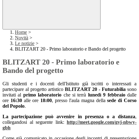
Home
>
Novità
>
Le notizie
>
BLITZART 20 - Primo laboratorio e Bando del progetto
BLITZART 20 - Primo laboratorio e
Bando del progetto
Gli studenti e i docenti dell'Istituto già iscritti o interessati a
partecipare al progetto artistico
BLITZART 20 - Futurabilia
sono
invitati al
primo laboratorio
che si terrà
lunedì 9 febbraio
dalle
ore
16:30
alle ore
18:00
, presso l'aula magna della
sede di Corso
del Popolo
.
La partecipazione può avvenire in presenza o a distanza
,
collegandosi al seguente link:
http://meet.google.com/gvj-nbwy-
gbh
Come già comunicato in occasione degli incontri di presentazione