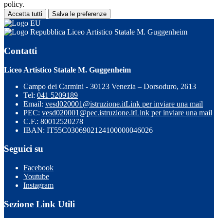
policy.
Accetta tutti
Salva le preferenze
Liceo Artistico Statale M. Guggenheim
Contatti
Liceo Artistico Statale M. Guggenheim
Campo dei Carmini - 30123 Venezia – Dorsoduro, 2613
Tel:
041 5209189
Email:
vesd020001@istruzione.it
Link per inviare una mail
PEC:
vesd020001@pec.istruzione.it
Link per inviare una mail
C.F.: 80012520278
IBAN: IT55C0306902124100000046026
Seguici su
Facebook
Youtube
Instagram
Sezione Link Utili