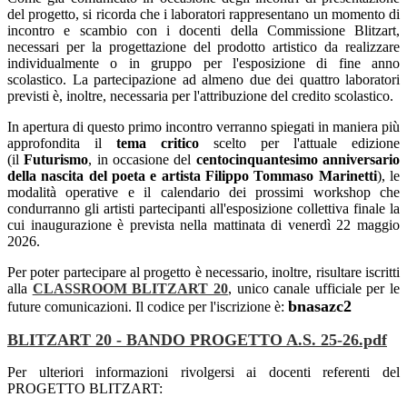
del progetto, si ricorda che i laboratori rappresentano un momento di
incontro e scambio con i docenti della Commissione Blitzart,
necessari per la progettazione del prodotto artistico da realizzare
individualmente o in gruppo per l'esposizione di fine anno
scolastico. La partecipazione ad almeno due dei quattro laboratori
previsti è, inoltre, necessaria per l'attribuzione del credito scolastico.
In apertura di questo primo incontro verranno spiegati in maniera più
approfondita il
tema critico
scelto per l'attuale edizione
(il
Futurismo
, in occasione del
centocinquantesimo anniversario
della nascita del poeta e artista Filippo Tommaso Marinetti
), le
modalità operative e il calendario dei prossimi workshop che
condurranno gli artisti partecipanti all'esposizione collettiva finale la
cui inaugurazione è prevista nella mattinata di venerdì 22 maggio
2026.
Per poter partecipare al progetto è necessario, inoltre, risultare iscritti
alla
CLASSROOM BLITZART 20
, unico canale ufficiale per le
bnasazc2
future comunicazioni. Il codice per l'iscrizione è:
BLITZART 20 - BANDO PROGETTO A.S. 25-26.pdf
Per ulteriori informazioni rivolgersi ai docenti referenti del
PROGETTO BLITZART: