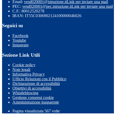
Email:
vesd020001@istruzione.it
Link per inviare una mail
PEC:
vesd020001@pec.istruzione.it
Link per inviare una mail
C.F.: 80012520278
IBAN: IT55C0306902124100000046026
Seguici su
Facebook
Youtube
Instagram
Sezione Link Utili
Cookie policy
Note legali
Informativa Privacy
Ufficio Relazioni con il Pubblico
Dichiarazione di accessibilità
Obiettivi di accessibilità
Whistleblowing
Gestione consensi cookie
Amministrazione trasparente
Pagina visualizzata
567
volte