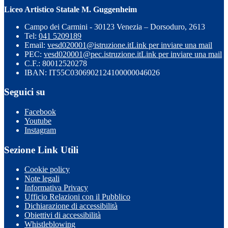
Liceo Artistico Statale M. Guggenheim
Campo dei Carmini - 30123 Venezia – Dorsoduro, 2613
Tel:
041 5209189
Email:
vesd020001@istruzione.it
Link per inviare una mail
PEC:
vesd020001@pec.istruzione.it
Link per inviare una mail
C.F.: 80012520278
IBAN: IT55C0306902124100000046026
Seguici su
Facebook
Youtube
Instagram
Sezione Link Utili
Cookie policy
Note legali
Informativa Privacy
Ufficio Relazioni con il Pubblico
Dichiarazione di accessibilità
Obiettivi di accessibilità
Whistleblowing