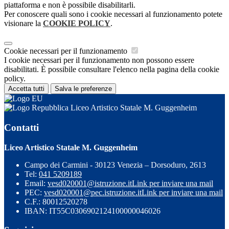
piattaforma e non è possibile disabilitarli.
Per conoscere quali sono i cookie necessari al funzionamento potete
visionare la
COOKIE POLICY
.
Cookie necessari per il funzionamento
I cookie necessari per il funzionamento non possono essere
disabilitati. È possibile consultare l'elenco nella pagina della cookie
policy.
Accetta tutti
Salva le preferenze
Liceo Artistico Statale M. Guggenheim
Contatti
Liceo Artistico Statale M. Guggenheim
Campo dei Carmini - 30123 Venezia – Dorsoduro, 2613
Tel:
041 5209189
Email:
vesd020001@istruzione.it
Link per inviare una mail
PEC:
vesd020001@pec.istruzione.it
Link per inviare una mail
C.F.: 80012520278
IBAN: IT55C0306902124100000046026