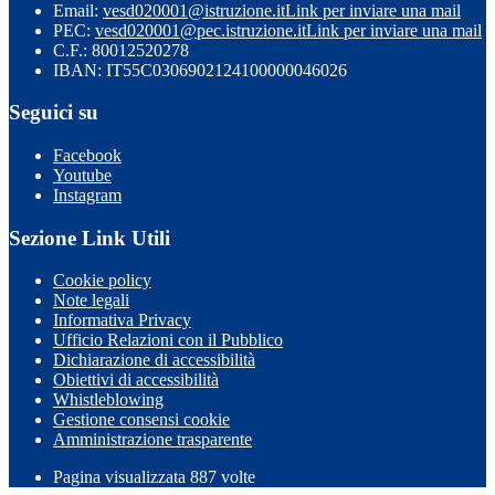
Email:
vesd020001@istruzione.it
Link per inviare una mail
PEC:
vesd020001@pec.istruzione.it
Link per inviare una mail
C.F.: 80012520278
IBAN: IT55C0306902124100000046026
Seguici su
Facebook
Youtube
Instagram
Sezione Link Utili
Cookie policy
Note legali
Informativa Privacy
Ufficio Relazioni con il Pubblico
Dichiarazione di accessibilità
Obiettivi di accessibilità
Whistleblowing
Gestione consensi cookie
Amministrazione trasparente
Pagina visualizzata
887
volte