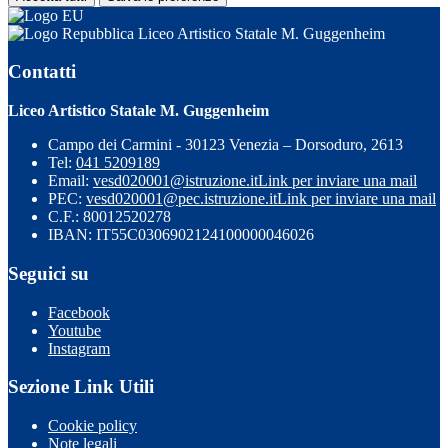
Liceo Artistico Statale M. Guggenheim
Contatti
Liceo Artistico Statale M. Guggenheim
Campo dei Carmini - 30123 Venezia – Dorsoduro, 2613
Tel:
041 5209189
Email:
vesd020001@istruzione.it
Link per inviare una mail
PEC:
vesd020001@pec.istruzione.it
Link per inviare una mail
C.F.: 80012520278
IBAN: IT55C0306902124100000046026
Seguici su
Facebook
Youtube
Instagram
Sezione Link Utili
Cookie policy
Note legali